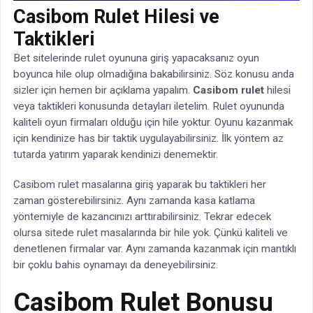
Casibom Rulet Hilesi ve
Taktikleri
Bet sitelerinde rulet oyununa giriş yapacaksanız oyun
boyunca hile olup olmadığına bakabilirsiniz. Söz konusu anda
sizler için hemen bir açıklama yapalım.
Casibom rulet
hilesi
veya taktikleri konusunda detayları iletelim. Rulet oyununda
kaliteli oyun firmaları olduğu için hile yoktur. Oyunu kazanmak
için kendinize has bir taktik uygulayabilirsiniz. İlk yöntem az
tutarda yatırım yaparak kendinizi denemektir.
Casibom rulet masalarına giriş yaparak bu taktikleri her
zaman gösterebilirsiniz. Aynı zamanda kasa katlama
yöntemiyle de kazancınızı arttırabilirsiniz. Tekrar edecek
olursa sitede rulet masalarında bir hile yok. Çünkü kaliteli ve
denetlenen firmalar var. Aynı zamanda kazanmak için mantıklı
bir çoklu bahis oynamayı da deneyebilirsiniz.
Casibom
Rulet Bonusu