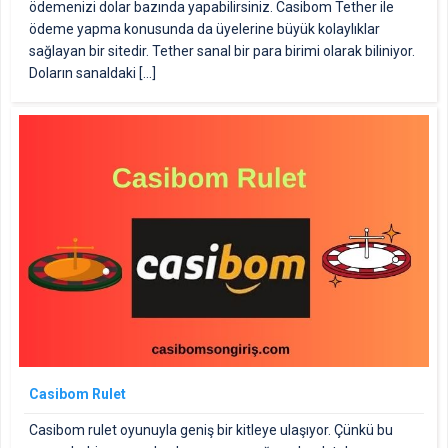
ödemenizi dolar bazında yapabilirsiniz. Casibom Tether ile
ödeme yapma konusunda da üyelerine büyük kolaylıklar
sağlayan bir sitedir. Tether sanal bir para birimi olarak biliniyor.
Doların sanaldaki […]
Casibom Rulet
Casibom rulet oyunuyla geniş bir kitleye ulaşıyor. Çünkü bu