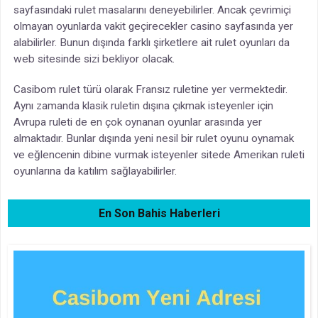
sayfasındaki rulet masalarını deneyebilirler. Ancak çevrimiçi
olmayan oyunlarda vakit geçirecekler casino sayfasında yer
alabilirler. Bunun dışında farklı şirketlere ait rulet oyunları da
web sitesinde sizi bekliyor olacak.
Casibom rulet türü olarak Fransız ruletine yer vermektedir.
Aynı zamanda klasik ruletin dışına çıkmak isteyenler için
Avrupa ruleti de en çok oynanan oyunlar arasında yer
almaktadır. Bunlar dışında yeni nesil bir rulet oyunu oynamak
ve eğlencenin dibine vurmak isteyenler sitede Amerikan ruleti
oyunlarına da katılım sağlayabilirler.
En Son Bahis Haberleri