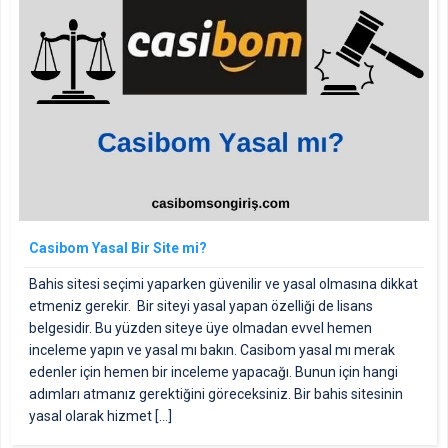
Casibom Yasal Bir Site mi?
Bahis sitesi seçimi yaparken güvenilir ve yasal olmasına dikkat
etmeniz gerekir. Bir siteyi yasal yapan özelliği de lisans
belgesidir. Bu yüzden siteye üye olmadan evvel hemen
inceleme yapın ve yasal mı bakın. Casibom yasal mı merak
edenler için hemen bir inceleme yapacağı. Bunun için hangi
adımları atmanız gerektiğini göreceksiniz. Bir bahis sitesinin
yasal olarak hizmet […]