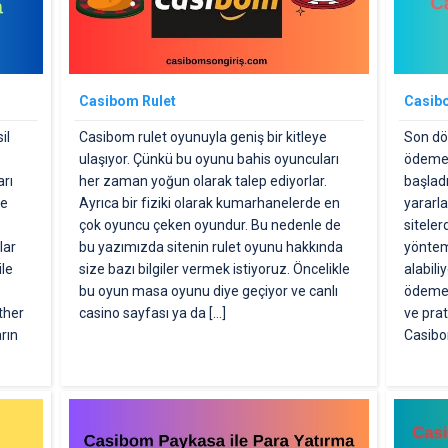
Casibom Rulet
Casibo
il
Casibom rulet oyunuyla geniş bir kitleye
Son dö
ulaşıyor. Çünkü bu oyunu bahis oyuncuları
ödeme 
arı
her zaman yoğun olarak talep ediyorlar.
başladı
me
Ayrıca bir fiziki olarak kumarhanelerde en
yararl
çok oyuncu çeken oyundur. Bu nedenle de
sitele
lar
bu yazımızda sitenin rulet oyunu hakkında
yöntem
ile
size bazı bilgiler vermek istiyoruz. Öncelikle
alabili
bu oyun masa oyunu diye geçiyor ve canlı
ödeme 
ether
casino sayfası ya da […]
ve prat
arın
Casibom