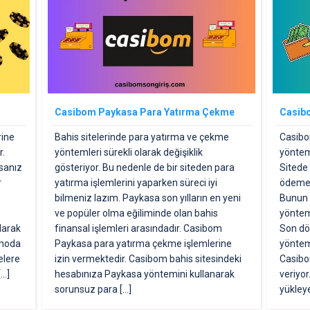
Casibom Paykasa Para Yatırma Çekme
Casibo
rine
Bahis sitelerinde para yatırma ve çekme
Casibom
r.
yöntemleri sürekli olarak değişiklik
yöntem
sanız
gösteriyor. Bu nedenle de bir siteden para
Sitede
r
yatırma işlemlerini yaparken süreci iyi
ödemele
bilmeniz lazım. Paykasa son yılların en yeni
Bunun 
ve popüler olma eğiliminde olan bahis
yönteml
larak
finansal işlemleri arasındadır. Casibom
Son dö
inoda
Paykasa para yatırma çekme işlemlerine
yöntem
elere
izin vermektedir. Casibom bahis sitesindeki
Casibo
[…]
hesabınıza Paykasa yöntemini kullanarak
veriyor
sorunsuz para […]
yükleye