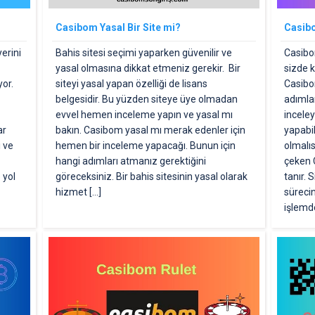
Casibom Yasal Bir Site mi?
Casibo
yerini
Bahis sitesi seçimi yaparken güvenilir ve
Casibom
yasal olmasına dikkat etmeniz gerekir. Bir
sizde k
or.
siteyi yasal yapan özelliği de lisans
Casibo
belgesidir. Bu yüzden siteye üye olmadan
adımla
evvel hemen inceleme yapın ve yasal mı
inceley
ar
bakın. Casibom yasal mı merak edenler için
yapabil
i ve
hemen bir inceleme yapacağı. Bunun için
olmalıs
hangi adımları atmanız gerektiğini
çeken 
 yol
göreceksiniz. Bir bahis sitesinin yasal olarak
tanır. 
hizmet […]
sürecin
işlemd