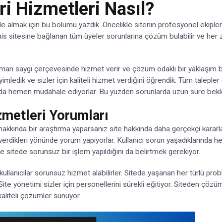
i Hizmetleri Nasıl?
 almak için bu bölümü yazdık. Öncelikle sitenin profesyonel ekiplerle 
his sitesine bağlanan tüm üyeler sorunlarına çözüm bulabilir ve her 
aman saygı çerçevesinde hizmet verir ve çözüm odaklı bir yaklaşım be
yimledik ve sizler için kaliteli hizmet verdiğini öğrendik. Tüm talepl
arda hemen müdahale ediyorlar. Bu yüzden sorunlarda uzun süre be
metleri Yorumları
kında bir araştırma yaparsanız site hakkında daha gerçekçi kararlar ve
verdikleri yönünde yorum yapıyorlar. Kullanıcı sorun yaşadıklarında he
e sitede sorunsuz bir işlem yapıldığını da belirtmek gerekiyor.
llanıcılar sorunsuz hizmet alabilirler. Sitede yaşanan her türlü p
ite yönetimi sizler için personellerini sürekli eğitiyor. Siteden çö
kaliteli çözümler sunuyor.