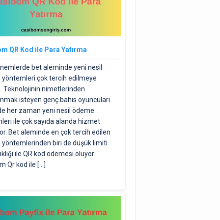
m QR Kod ile Para Yatırma
nemlerde bet aleminde yeni nesil
yöntemleri çok tercih edilmeye
. Teknolojinin nimetlerinden
anmak isteyen genç bahis oyuncuları
rde her zaman yeni nesil ödeme
leri ile çok sayıda alanda hizmet
yor. Bet aleminde en çok tercih edilen
yöntemlerinden biri de düşük limiti
ikliği ile QR kod ödemesi oluyor.
 Qr kod ile […]