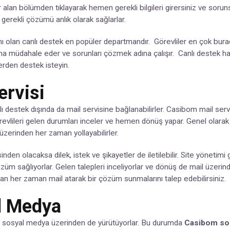
yer alan bölümden tıklayarak hemen gerekli bilgileri girersiniz ve sor
gerekli çözümü anlık olarak sağlarlar.
 olan canlı destek en popüler departmandır. Görevliler en çok bur
ruma müdahale eder ve sorunları çözmek adına çalışır. Canlı destek h
erden destek isteyin.
ervisi
lı destek dışında da mail servisine bağlanabilirler. Casibom mail servisi
vlileri gelen durumları inceler ve hemen dönüş yapar. Genel olarak 
üzerinden her zaman yollayabilirler.
den olacaksa dilek, istek ve şikayetler de iletilebilir. Site yönetimi g
üm sağlıyorlar. Gelen talepleri inceliyorlar ve dönüş de mail üzerinde
an her zaman mail atarak bir çözüm sunmalarını talep edebilirsiniz.
l Medya
ni sosyal medya üzerinden de yürütüyorlar. Bu durumda
Casibom so