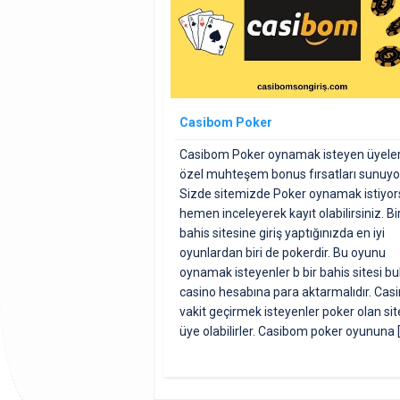
Casibom Poker
Casibom Poker oynamak isteyen üyele
özel muhteşem bonus fırsatları sunuyo
Sizde sitemizde Poker oynamak istiyor
hemen inceleyerek kayıt olabilirsiniz. Bi
bahis sitesine giriş yaptığınızda en iyi
oyunlardan biri de pokerdir. Bu oyunu
oynamak isteyenler b bir bahis sitesi bu
casino hesabına para aktarmalıdır. Cas
vakit geçirmek isteyenler poker olan sit
üye olabilirler. Casibom poker oyununa 