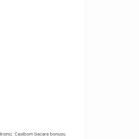
bilirsiniz. Casibom bacara bonusu