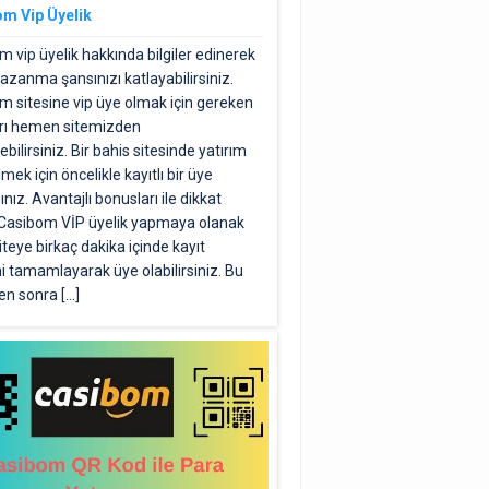
m Vip Üyelik
 vip üyelik hakkında bilgiler edinerek
azanma şansınızı katlayabilirsiniz.
m sitesine vip üye olmak için gereken
rı hemen sitemizden
ebilirsiniz. Bir bahis sitesinde yatırım
mek için öncelikle kayıtlı bir üye
ınız. Avantajlı bonusları ile dikkat
Casibom VİP üyelik yapmaya olanak
Siteye birkaç dakika içinde kayıt
i tamamlayarak üye olabilirsiniz. Bu
en sonra […]