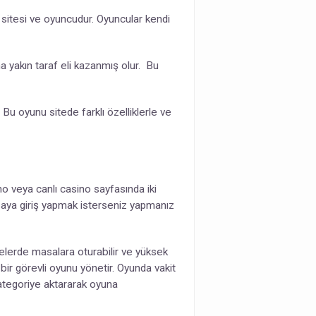
 sitesi ve oyuncudur. Oyuncular kendi
na yakın taraf eli kazanmış olur. Bu
 Bu oyunu sitede farklı özelliklerle ve
no veya canlı casino sayfasında iki
asaya giriş yapmak isterseniz yapmanız
elerde masalara oturabilir ve yüksek
 bir görevli oyunu yönetir. Oyunda vakit
 kategoriye aktararak oyuna