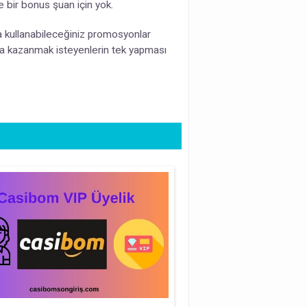
de bir bonus şuan için yok.
da kullanabileceğiniz promosyonlar
rla kazanmak isteyenlerin tek yapması