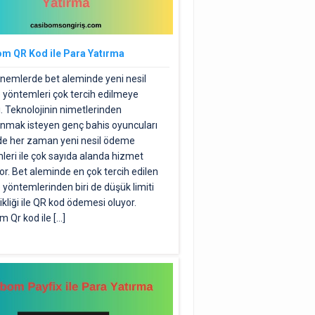
m QR Kod ile Para Yatırma
nemlerde bet aleminde yeni nesil
yöntemleri çok tercih edilmeye
. Teknolojinin nimetlerinden
anmak isteyen genç bahis oyuncuları
rde her zaman yeni nesil ödeme
leri ile çok sayıda alanda hizmet
yor. Bet aleminde en çok tercih edilen
yöntemlerinden biri de düşük limiti
ikliği ile QR kod ödemesi oluyor.
 Qr kod ile […]