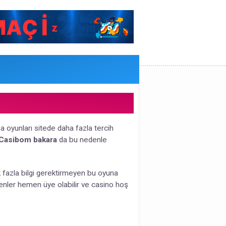
 oyunları sitede daha fazla tercih
Casibom bakara
da bu nedenle
 fazla bilgi gerektirmeyen bu oyuna
eyenler hemen üye olabilir ve casino hoş