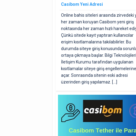
Casibom Yeni Adresi
Online bahis siteleri arasında zirvedeki 
her zaman koruyan Casibom yeni giriş
noktasında her zaman hızlı hareket ediy
Çünkü sitede kayıt yaptıran kullanıcılar
erişim kısıtlamalarına takılabilirler. Bu
durumda siteye giriş konusunda sorunl
ortaya çıkmaya başlar. Bilgi Teknolojiler
İletişim Kurumu tarafından uygulanan
kısıtlamalar siteye giriş engellemelerine
açar. Sonrasında sitenin eski adresi
üzerinden giriş yapılamaz. […]